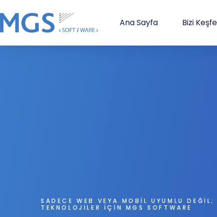
Ana Sayfa
Bizi Keşf
SADECE WEB VEYA MOBIL UYUMLU DEĞIL;
TEKNOLOJILER IÇIN MGS SOFTWARE