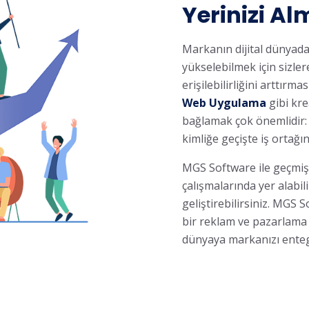
Yerinizi Al
Markanın dijital dünyada 
yükselebilmek için sizle
erişilebilirliğini arttırm
Web Uygulama
gibi kre
bağlamak çok önemlidir:
kimliğe geçişte iş ortağı
MGS Software ile geçmişi
çalışmalarında yer alabil
geliştirebilirsiniz. MGS 
bir reklam ve pazarlama d
dünyaya markanızı enteg