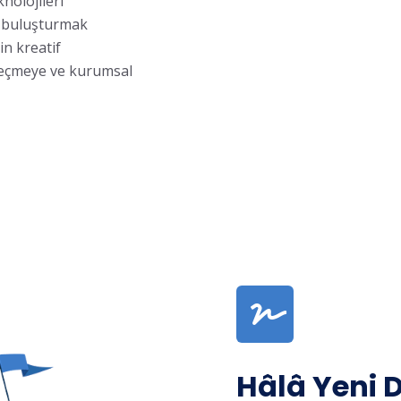
nolojileri
le buluşturmak
in kreatif
geçmeye ve kurumsal
Hâlâ Yeni D