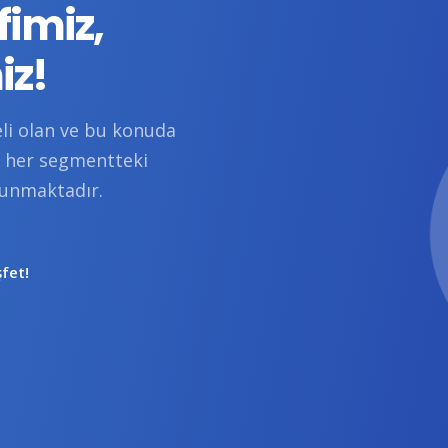
fimiz,
iz!
li olan ve bu konuda
e her segmentteki
sunmaktadır.
şfet!