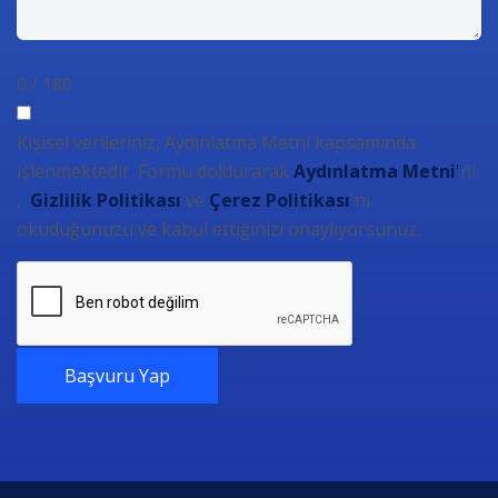
0 / 180
Kişisel verileriniz, Aydınlatma Metni kapsamında
işlenmektedir. Formu doldurarak
Aydınlatma Metni
'
ni
,
Gizlilik Politikası
ve
Çerez Politikası
'nı
okuduğunuzu ve kabul ettiğinizi onaylıyorsunuz.
Başvuru Yap