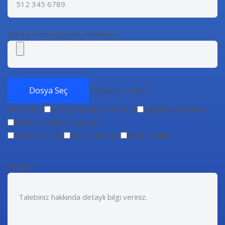
Varsa Proje Dosyası Yükleyin
Dosya Seç
Dosya seçilmedi
Hizmetler
Sosyal Medya Yönetimi
Dijital Pazarlama
Grafik & Video Tasarım
Mobil Yazılım
Web Tasarım
Web Yazılım
Detay
*