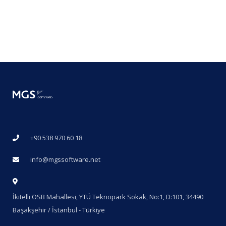
+90 538 970 60 18
info@mgssoftware.net
İkitelli OSB Mahallesi, YTÜ Teknopark Sokak, No:1, D:101, 34490
Başakşehir / İstanbul - Türkiye