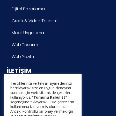
Dijital Pazarlama
Grafik & Video Tasarım
Mobil Uygulama
Web Tasarım
Web Yazılım
İLETIŞIM
Tercihlerinizi ve tekrar ziyaretlerinizi
Yardım Merkezi
hatırlayarak size en uygun deneyimi
sunmak için web sitemizde çerezleri
Proje Başvurusu
kullanıyoruz. “
Tümünü Kabul Et
”
seçeneğine tıklayarak TÜM çerezlerin
kullanımına izin vermiş olursunuz.
İletişim
Ancak, kontrollü bir onay vermek için
"
Çerez Ayarları
"nı ziyaret