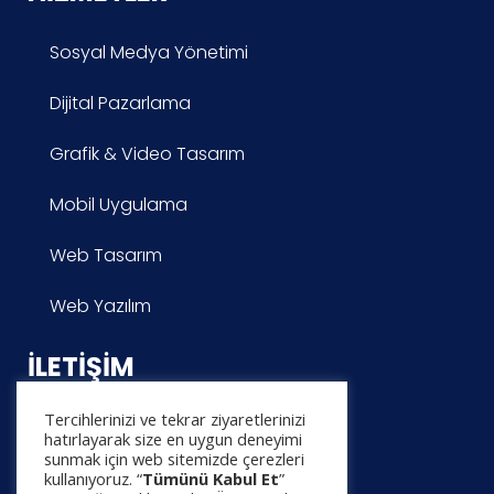
Sosyal Medya Yönetimi
Dijital Pazarlama
Grafik & Video Tasarım
Mobil Uygulama
Web Tasarım
Web Yazılım
İLETIŞIM
Tercihlerinizi ve tekrar ziyaretlerinizi
Yardım Merkezi
hatırlayarak size en uygun deneyimi
sunmak için web sitemizde çerezleri
Proje Başvurusu
kullanıyoruz. “
Tümünü Kabul Et
”