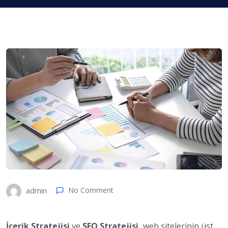
No Comment
admin
İçerik Stratejisi
ve
SEO Stratejisi,
web sitelerinin üst