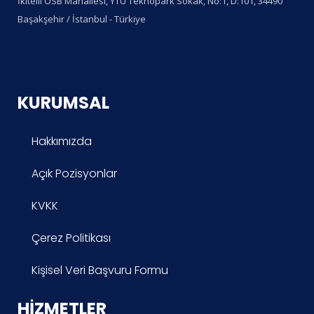
İkitelli OSB Mahallesi, YTÜ Teknopark Sokak, No:1, D:101, 34490
Başakşehir / İstanbul - Türkiye
KURUMSAL
Hakkımızda
Açık Pozisyonlar
KVKK
Çerez Politikası
Kişisel Veri Başvuru Formu
HIZMETLER